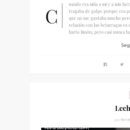
uando era niña a mi y a mis he
C
tragaba de golpe porque era pa
que no me gustaba mucho pero 
relación con las betarragas es
harto limón, pero casi nunca ha
Seg
Lech
por
No vi