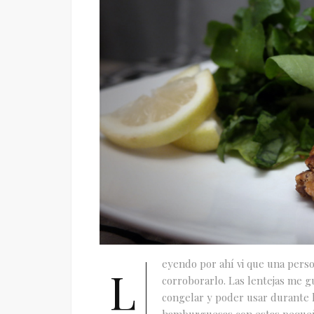
eyendo por ahí vi que una perso
L
corroborarlo. Las lentejas me 
congelar y poder usar durante l
hamburguesas con estas pequeña