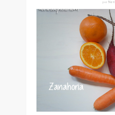
por
No v