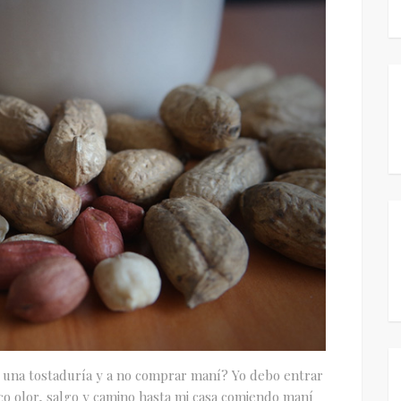
or una tostaduría y a no comprar maní? Yo debo entrar
co olor, salgo y camino hasta mi casa comiendo maní