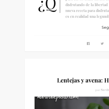
¿Q
disfrutando de la liberta
nueva receta para disfruta
es en realidad una legumbr
Seg
Lentejas y avena: 
por
No vi