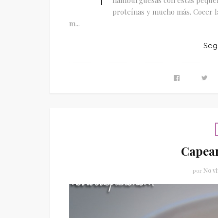
proteínas y mucho más. Cocer las
m...
Seg
Capean
por
No vi