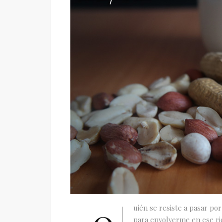
uién se resiste a pasar p
para envolverme en ese ri