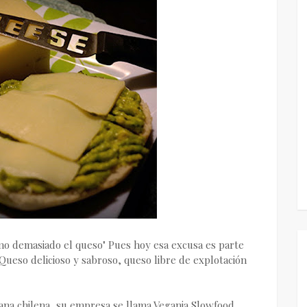
o demasiado el queso" Pues hoy esa excusa es parte
Queso delicioso y sabroso, queso libre de explotación
gana chilena, su empresa se llama Vegania Slowfood