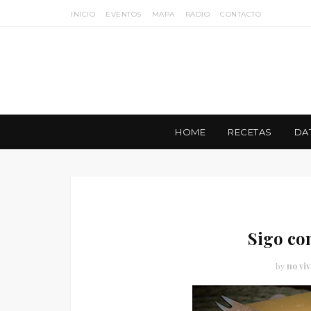
INICIO
EVENTOS
MAPA
RADIO
CONTACTO
HOME
RECETAS
DA
Sigo co
by
no viv