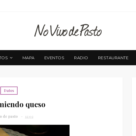
TOS
MAPA
EVENTOS
RADIO
RESTAURANTE
Datos
miendo queso
o de pasto
12:02