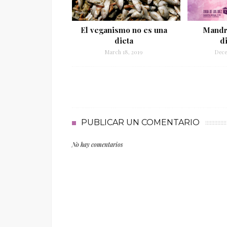
El veganismo no es una
Mandri
dieta
d
March 18, 2019
Dece
PUBLICAR UN COMENTARIO
No hay comentarios