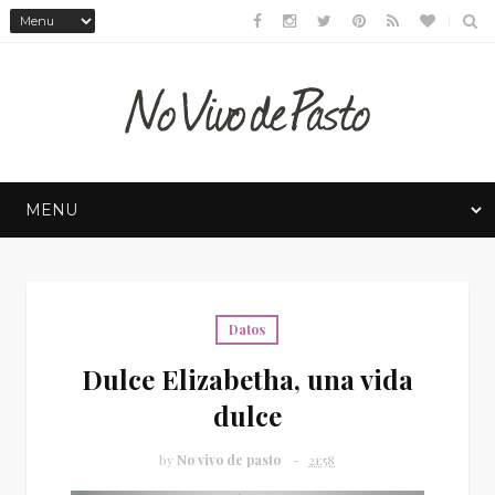
Datos
Dulce Elizabetha, una vida
dulce
by
No vivo de pasto
21:58