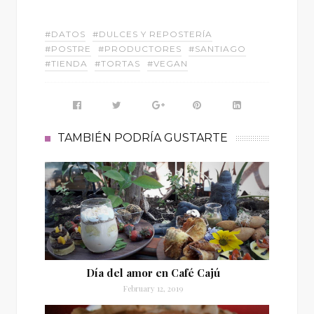
#DATOS
#DULCES Y REPOSTERÍA
#POSTRE
#PRODUCTORES
#SANTIAGO
#TIENDA
#TORTAS
#VEGAN
TAMBIÉN PODRÍA GUSTARTE
Día del amor en Café Cajú
February 12, 2019