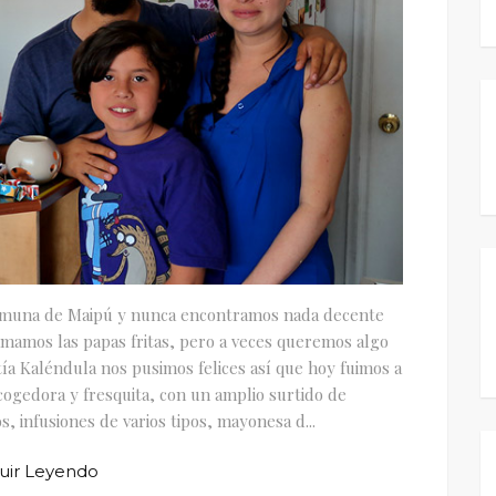
comuna de Maipú y nunca encontramos nada decente
(amamos las papas fritas, pero a veces queremos algo
a Kaléndula nos pusimos felices así que hoy fuimos a
cogedora y fresquita, con un amplio surtido de
, infusiones de varios tipos, mayonesa d...
uir Leyendo