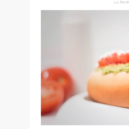
por
No vi