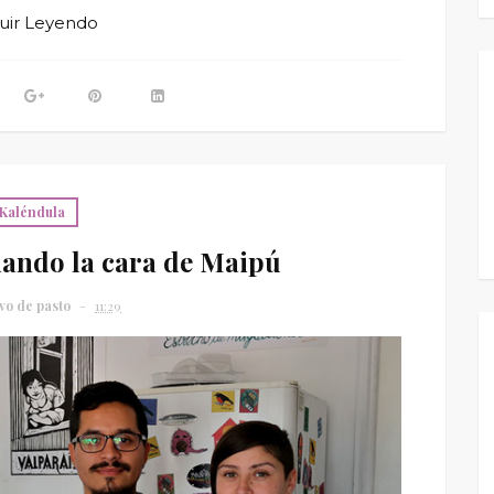
uir Leyendo
Kaléndula
ando la cara de Maipú
vo de pasto
11:29