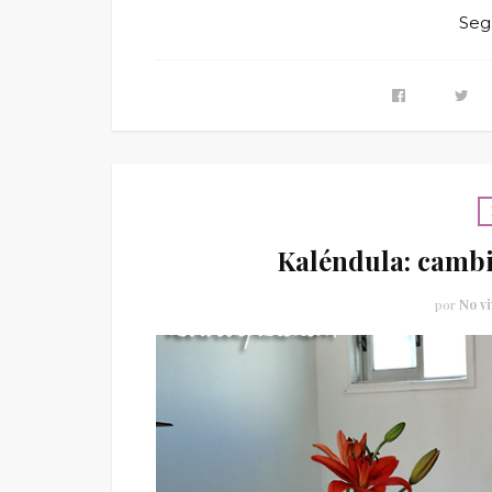
Seg
Kaléndula: cambi
por
No vi