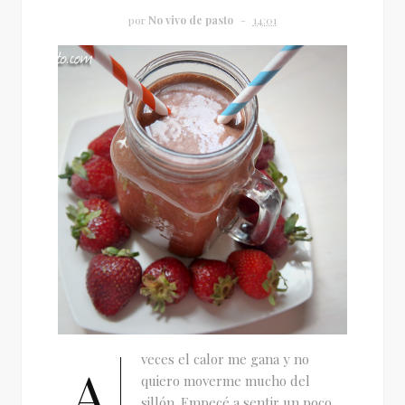
por
No vivo de pasto
14:01
veces el calor me gana y no
A
quiero moverme mucho del
sillón. Empecé a sentir un poco