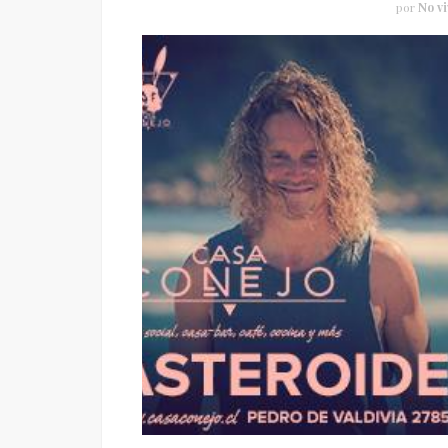
por
No vi