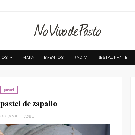
TOS
MAPA
EVENTOS
RADIO
RESTAURANTE
pastel
pastel de zapallo
o de pasto
22:00