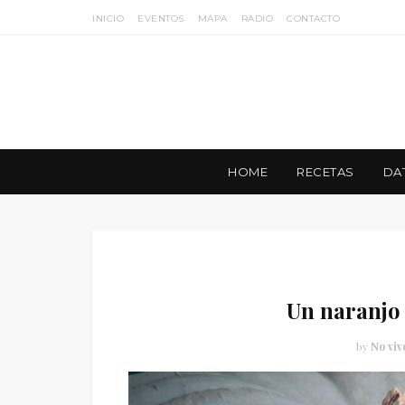
INICIO
EVENTOS
MAPA
RADIO
CONTACTO
HOME
RECETAS
DA
Un naranjo 
by
No viv