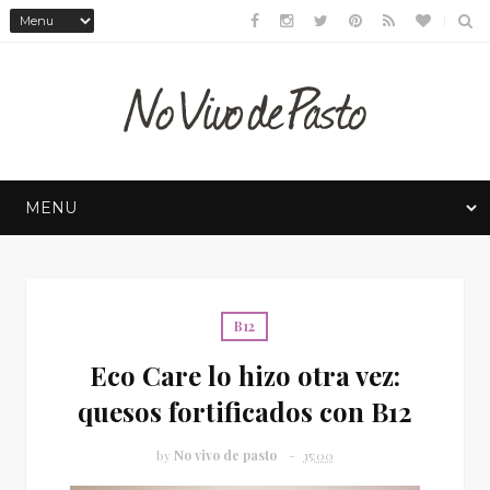
B12
Eco Care lo hizo otra vez:
quesos fortificados con B12
by
No vivo de pasto
15:00