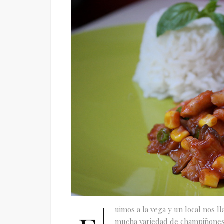
uimos a la vega y un local nos l
mucha variedad de champiñones a