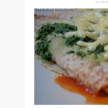
por
No vi