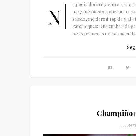
o podía dormir y entre tanta c
N
fue ¿qué puedo comer mañana?
salado, me dormí rápido y al o
Panqueques: Una cucharada gran
tazas pequeñas de harina en la l
Seg
Champiñone
por
No v