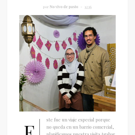
por
No vivo de pasto
12:16
ste fue un viaje especial porque
E
no queda en un barrio comercial,
planificamos nuestra visita Azahar