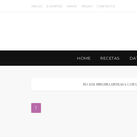
INICIO
EVENTOS
MAPA
RADIO
CONTACTO
HOME
RECETAS
DA
NO HAY NINGUNA ENTRADA CON 
1