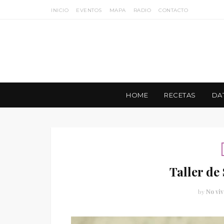
INICIO
EVENTOS
MAPA
RADIO
CONTACTO
HOME
RECETAS
DA
Taller de
by
No viv