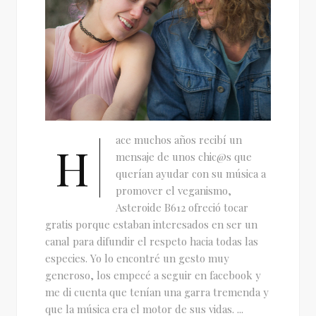
ace muchos años recibí un
H
mensaje de unos chic@s que
querían ayudar con su música a
promover el veganismo,
Asteroide B612 ofreció tocar
gratis porque estaban interesados en ser un
canal para difundir el respeto hacia todas las
especies. Yo lo encontré un gesto muy
generoso, los empecé a seguir en facebook y
me di cuenta que tenían una garra tremenda y
que la música era el motor de sus vidas. ...