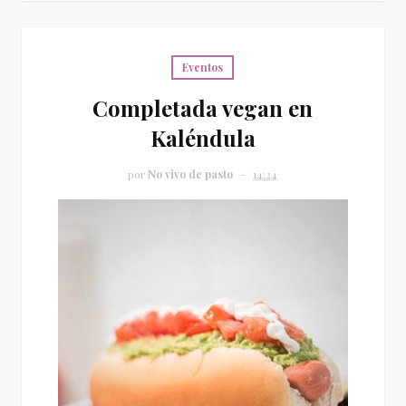
Eventos
Completada vegan en
Kaléndula
por
No vivo de pasto
14:24