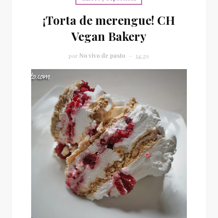
¡Torta de merengue! CH
Vegan Bakery
por
No vivo de pasto
14:29