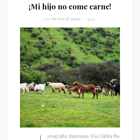
¡Mi hijo no come carne!
por
No vivo de pasto
11:30
otografía: Santuario Tía Clafira No