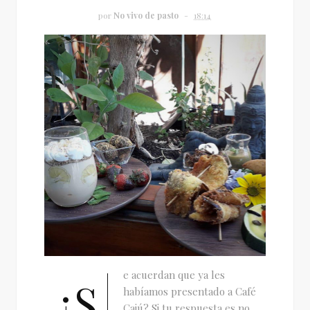
por
No vivo de pasto
18:14
e acuerdan que ya les
¿S
habíamos presentado a Café
Cajú? Si tu respuesta es no