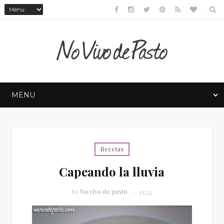
Recetas
Capeando la lluvia
by
No vivo de pasto
13:22