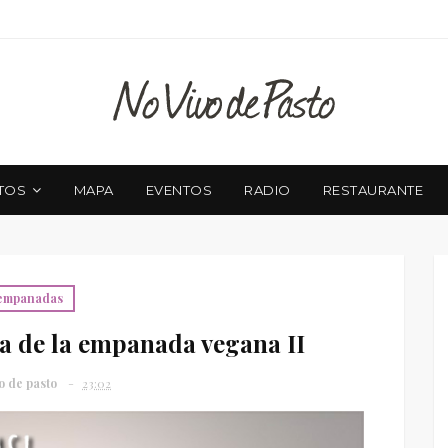
TOS
MAPA
EVENTOS
RADIO
RESTAURANTE
empanadas
Día de la empanada vegana II
o de pasto
23:02