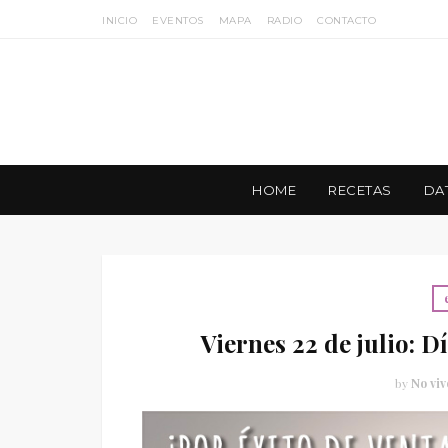
INICIO
EVENTOS
MAPA
RADIO
CONTACTO
HOME
RECETAS
DA
Viernes 22 de julio: 
by
No viv