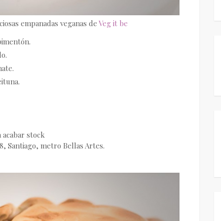
liciosas empanadas veganas de
Veg it be
pimentón.
o.
ate.
ituna.
a acabar stock
, Santiago, metro Bellas Artes.