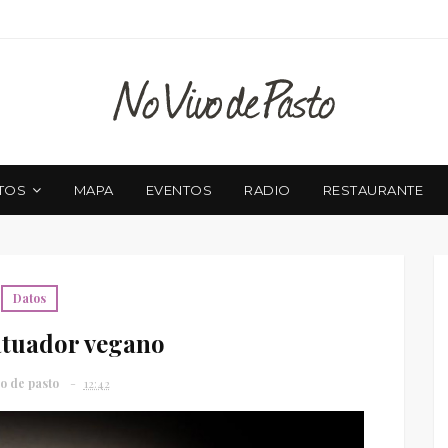
TOS
MAPA
EVENTOS
RADIO
RESTAURANTE
Datos
atuador vegano
o de pasto
12:42