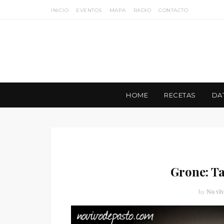
INICIO
EVENTOS
MAPA
RADIO
CONTACTO
HOME
RECETAS
DA
Grone: T
by
No viv