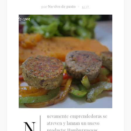
por
No vivo de pasto
12:37
uevamente emprendedoras se
N
atreven y lanzan un nuevo
producto: Hamburguesas