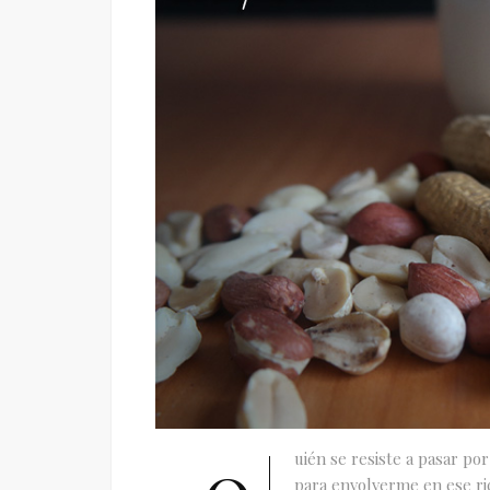
uién se resiste a pasar p
para envolverme en ese ri