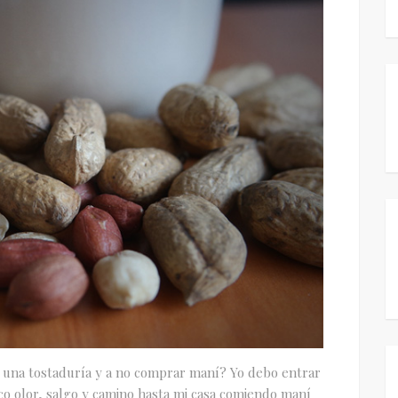
or una tostaduría y a no comprar maní? Yo debo entrar
co olor, salgo y camino hasta mi casa comiendo maní