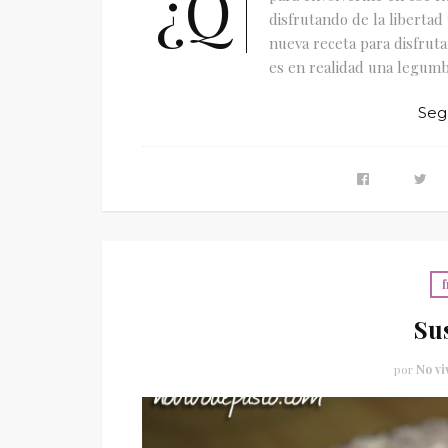
¿Q
disfrutando de la liberta
nueva receta para disfruta
es en realidad una legumbr
Seg
f
Su
por
No vi