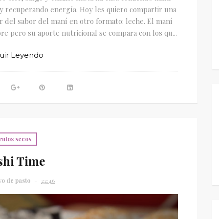
d y recuperando energía. Hoy les quiero compartir una
r del sabor del maní en otro formato: leche. El maní
e pero su aporte nutricional se compara con los qu...
uir Leyendo
rutos secos
shi Time
vo de pasto
22:46