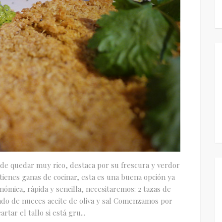
de quedar muy rico, destaca por su frescura y verdor
o tienes ganas de cocinar, esta es una buena opción ya
ómica, rápida y sencilla, necesitaremos: 2 tazas de
ñado de nueces aceite de oliva y sal Comenzamos por
rtar el tallo si está gru...