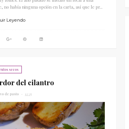
 no había ninguna opción en la carta, así que le pr...
uir Leyendo
rutos secos
erdor del cilantro
vo de pasto
12:25