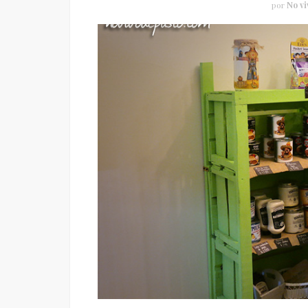
por
No vi