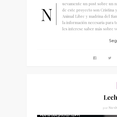
uevamente un post sobre un nu
N
de este proyecto son Cristina y
Animal Libre y madrina del San
la información necesaria para t
les interese saber más sobre v
Seg
Lech
por
No vi