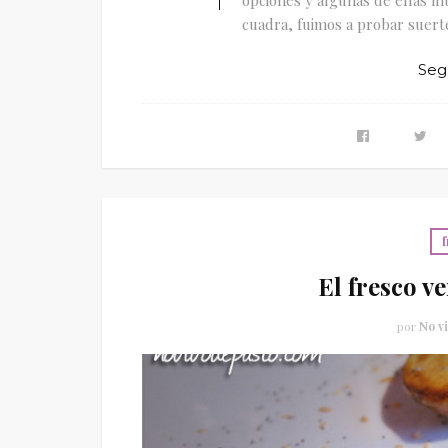
cuadra, fuimos a probar suerte,
Seg
f
El fresco v
por
No vi